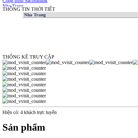
0.00 VNĐ
THÔNG TIN THỜI TIẾT
Công trình nhà máy May
M&M
THỐNG KÊ TRUY CẬP
0.00 VNĐ
Công trình nhà máy May
Catsura
0.00 VNĐ
Hiện có: 4 khách trực tuyến
Sản phẩm