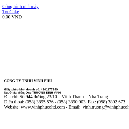
Công trình nhà máy
TopCake
0.00 VNĐ
Công trình Sacombank
Nha Trang
0.00 VNĐ
CÔNG TY TNHH VINH PHÚ
Giấy phép kinh doanh số: 4201177149
Người đại diện:
Ông TRƯƠNG ĐÌNH VINH
Địa chỉ: Số 944 đường 23/10 – Vĩnh Thạnh – Nha Trang
Điện thoại: (058) 3895 576 - (058) 3890 903 Fax: (058) 3892 673
Website: www.vinhphucoltd.com - Email: vinh.truong@vinhphucol
Công trình nhà máy May
M&M
0.00 VNĐ