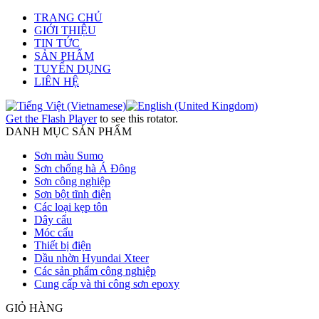
TRANG CHỦ
GIỚI THIỆU
TIN TỨC
SẢN PHẨM
TUYỂN DỤNG
LIÊN HỆ
Get the Flash Player
to see this rotator.
DANH MỤC SẢN PHẨM
Sơn màu Sumo
Sơn chống hà Á Đông
Sơn công nghiệp
Sơn bột tĩnh điện
Các loại kẹp tôn
Dây cẩu
Móc cẩu
Thiết bị điện
Dầu nhờn Hyundai Xteer
Các sản phẩm công nghiệp
Cung cấp và thi công sơn epoxy
GIỎ HÀNG