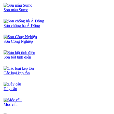
Sơn màu Sumo
Công trình nhà máy Good
Life
0.00 VNĐ
Sơn chống hà Á Đông
Sơn Công Nghiệp
Sơn bột tĩnh điện
Các loại kẹp tôn
Dây cẩu
Móc cẩu