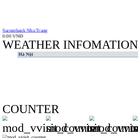
Sacombank Nha Trang
0.00 VNĐ
WEATHER INFOMATION
M & M
0.00 VNĐ
COUNTER
Catsura
0.00 VNĐ