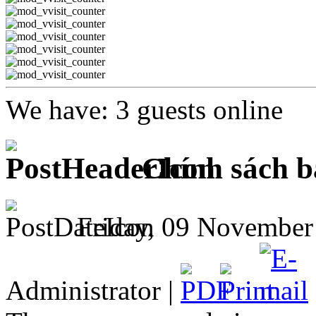
Good Life
We have: 3 guests online
0.00 VNĐ
Chính sách b
Friday, 09 November
Administrator |