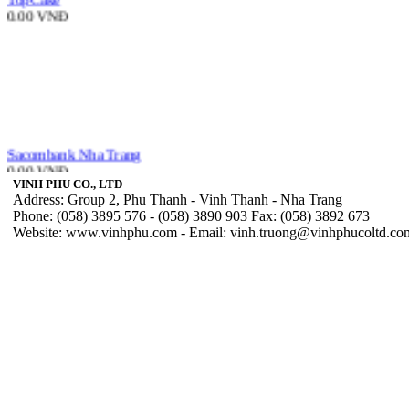
Sacombank Nha Trang
0.00 VNĐ
VINH PHU CO., LTD
Address: Group 2, Phu Thanh - Vinh Thanh - Nha Trang
Phone:
(058) 3895 576
-
(058) 3890 903
Fax: (058) 3892 673
Website: www.vinhphu.com - Email:
vinh.truong@vinhphucoltd.co
M & M
0.00 VNĐ